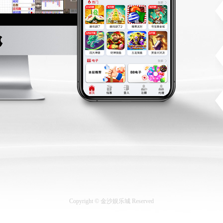
Copyright © 金沙娱乐城 Reserved